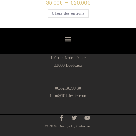
35,00
€
–
520,00
€
Choix des options
101 rue Notre Dame
33000 Bordeaux
06.82.30.90.30
info@101-lesite.com
© 2026 Design By Célestin.